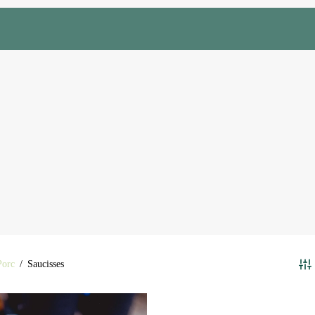
Porc
/
Saucisses