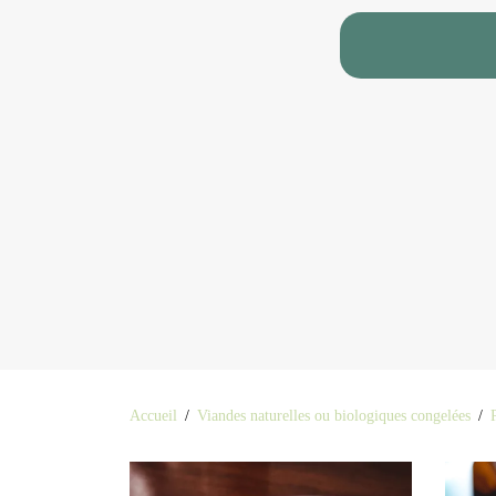
Accueil
/
Viandes naturelles ou biologiques congelées
/