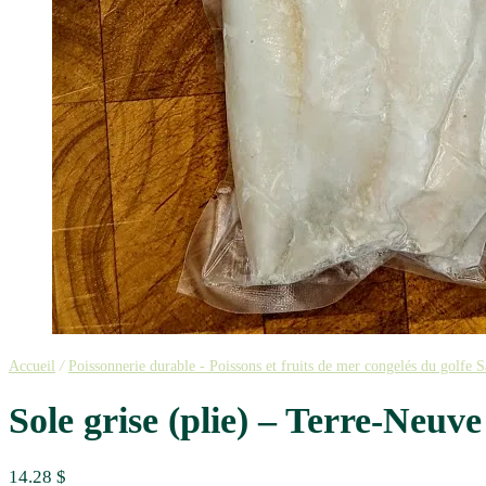
Accueil
/
Poissonnerie durable - Poissons et fruits de mer congelés du golfe 
Sole grise (plie) – Terre-Neuve 
14.28
$