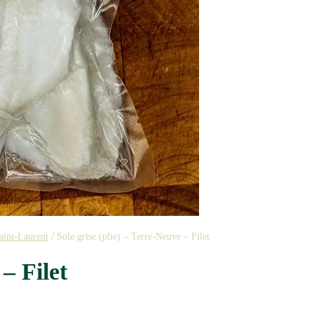
Saint-Laurent
/
Sole grise (plie) – Terre-Neuve – Filet
– Filet