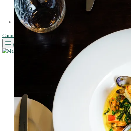
PAIN
LÉGUMES ET FRUITS
CERTIFICATS CADEAUX
CONTACT
Connexion
Search
Menu