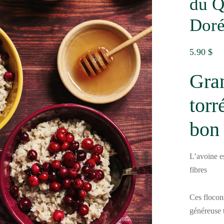
du Q
Doré
5.90
$
Gran
torr
bon 
L’avoine es
fibres
Ces flocons
généreuse 