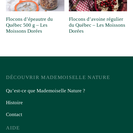
Flocons d’épeautre du
Flocons d’avoine régulier
Québec 500 g – Les
du Québec – Les Moissons
Moissons Dorées
Dorées
DÉCOUVRIR MADEMOISELLE NATURE
Qu’est-ce que Mademoiselle Nature ?
Histoire
Contact
AIDE