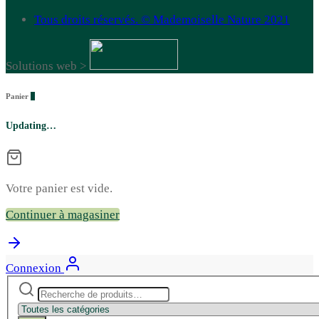
Tous droits réservés. © Mademoiselle Nature 2021
Solutions web >
Panier
0
Updating…
Votre panier est vide.
Continuer à magasiner
Connexion
Recherche
Narrow
pour :
by
category: