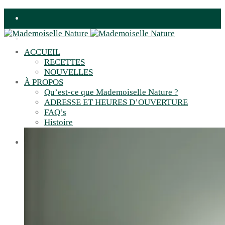
ACCUEIL
RECETTES
NOUVELLES
À PROPOS
Qu’est-ce que Mademoiselle Nature ?
ADRESSE ET HEURES D’OUVERTURE
FAQ’s
Histoire
Inscription infolettre
MAGASINEZ VOTRE ÉPICERIE
BOUCHERIE LOCALE – VIANDES
NATURELLES OU BIOLOGIQUES
POISSONNERIE DURABLE – POISSONS ET
FRUITS DE MER CONGELÉS DU GOLFE DU
ST-LAURENT
SAUCISSES & SAUCISSONS
PROTÉINES VÉGÉTALES
FRAIS