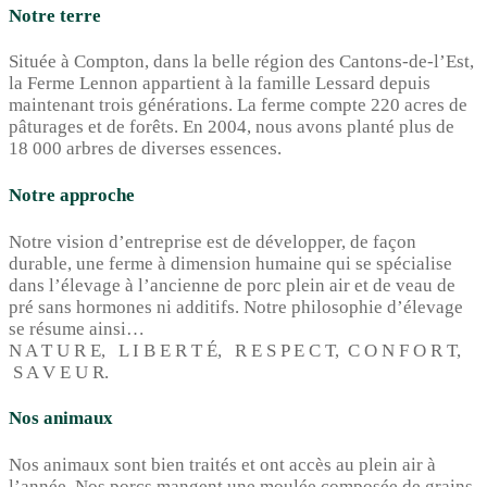
Notre terre
Située à Compton, dans la belle région des Cantons-de-l’Est,
la Ferme Lennon appartient à la famille Lessard depuis
maintenant trois générations. La ferme compte 220 acres de
pâturages et de forêts. En 2004, nous avons planté plus de
18 000 arbres de diverses essences.
Notre approche
Notre vision d’entreprise est de développer, de façon
durable, une ferme à dimension humaine qui se spécialise
dans l’élevage à l’ancienne de porc plein air et de veau de
pré sans hormones ni additifs. Notre philosophie d’élevage
se résume ainsi…
N A T U R E, L I B E R T É, R E S P E C T, C O N F O R T,
S A V E U R.
Nos animaux
Nos animaux sont bien traités et ont accès au plein air à
l’année. Nos porcs mangent une moulée composée de grains