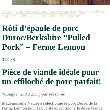
Accueil
/
Viandes naturelles ou biologiques congelées
/
Porc
/
Rôti d’épaule
de porc Duroc/Berkshire “Pulled Pork” – Ferme Lennon
Rôti d’épaule de porc
Duroc/Berkshire “Pulled
Pork” – Ferme Lennon
31.09
$
Pièce de viande idéale pour
un effiloché de
porc
parfait!
*Compter 200 à 250 g par personne
Mademoiselle Nature a sélectionné le porc Duroc de la
Ferme Lennon pour la qualité exceptionnelle de sa viande.