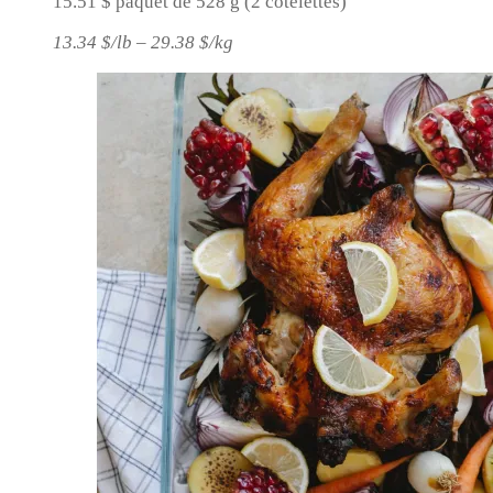
15.51 $ paquet de 528 g (2 côtelettes)
13.34 $/lb – 29.38 $/kg