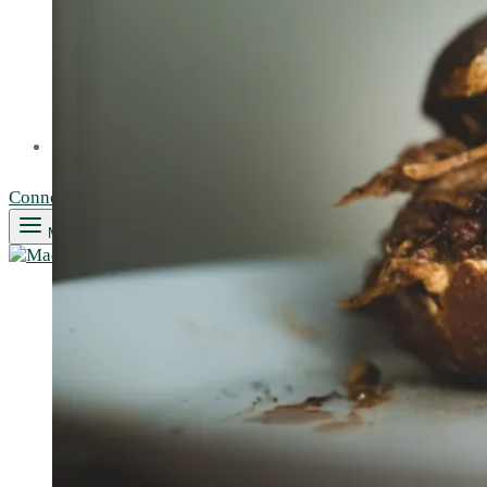
ÉPICERIE SEC
CONDIMENTS
VRAC
PAIN
LÉGUMES ET FRUITS
CERTIFICATS CADEAUX
CONTACT
Connexion
Search
Menu