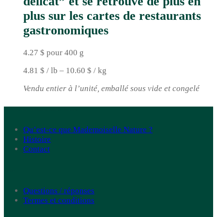
délicat” et se retrouve de plus en
plus sur les cartes de restaurants
gastronomiques
4.27 $ pour 400 g
4.81 $ / lb – 10.60 $ / kg
Vendu entier à l’unité, emballé sous vide et congelé
Découvrir Mademoiselle Nature
Qu’est-ce que Mademoiselle Nature ?
Histoire
Contact
Aide
Questions / réponses
Termes et conditions