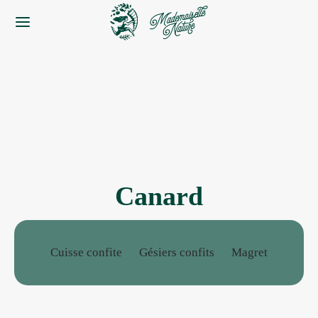
Canard
Cuisse confite
Gésiers confits
Magret