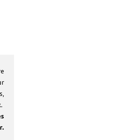
re
ur
s,
x.
es
r.